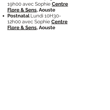
19h00 avec Sophie
Centre
Flore & Sens
, Aouste
Postnatal
Lundi 10H30-
12h00 avec Sophie
Centre
Flore & Sens
, Aouste
Cours particuliers et
accompagnements sur-
mesure,
nous contacter
.
​© 2024 par Vikara Yoga