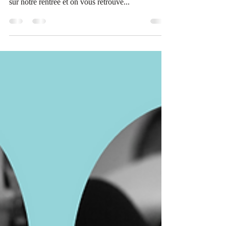
rentrée
Bonjour à tou.te.s! Déjà les premières vacances
scolaires et pause de cours, on fait un petit point
sur notre rentrée et on vous retrouve...